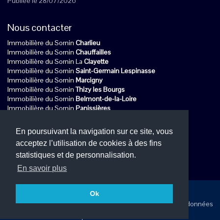
Publiée le 28/07/2026
Nous contacter
Immobilière du Sornin
Charlieu
Immobilière du Sornin
Chauffailles
Immobilière du Sornin La
Clayette
Immobilière du Sornin
Saint-Germain Lespinasse
Immobilière du Sornin
Marcigny
Immobilière du Sornin
Thizy les Bourgs
Immobilière du Sornin
Belmont-de-la-Loire
Immobilière du Sornin
Panissières
Immobilière du Sornin
Amplepuis
Immobilière du Sornin
Matour
En poursuivant la navigation sur ce site, vous
acceptez l’utilisation de cookies à des fins
Retrouvez toutes nos coordonnées
ici
statistiques et de personnalisation.
Retrouvez notre agence sur
En savoir plus
Accueil
Ok
Mentions légales et règlement général sur la protection des données
Nos honoraires