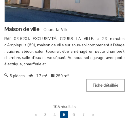
Maison de ville
-
Cours-la-Ville
Réf 03-5201. EXCLUSIVITÉ. COURS LA VILLE, a 23 minutes
d'Amplepuis (69), maison de ville sur sous-sol comprenant à l'étage
: cuisine, séjour, salon (pourrait être aménagé en petite chambre),
chambre, salle d'eau et wc séparé. Au sous-sol : garage avec porte
électrique, chaufferie et...
5 pièces
77 m²
259 m²
Fiche détaillée
105 résultats
«
3
4
5
6
7
»