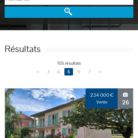
Résultats
105 résultats
«
3
4
5
6
7
»
234 000
€
26
Vente