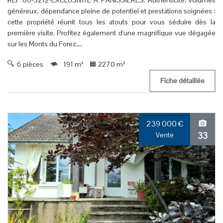
REF 06-5212-EXCLUSIVITE A PANISSIERES. Authenticité, volumes
généreux, dépendance pleine de potentiel et prestations soignées :
cette propriété réunit tous les atouts pour vous séduire dès la
première visite. Profitez également d'une magnifique vue dégagée
sur les Monts du Forez,...
6 pièces
191 m²
2270 m²
Fiche détaillée
239 000
€
33
Vente