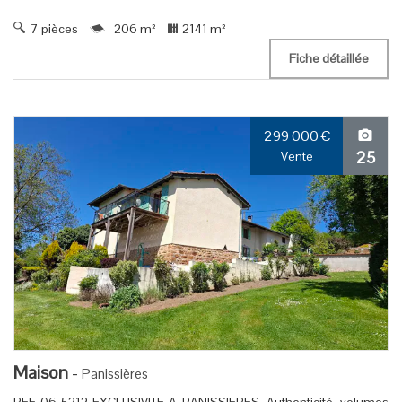
7 pièces
206 m²
2141 m²
Fiche détaillée
299 000
€
25
Vente
Maison
-
Panissières