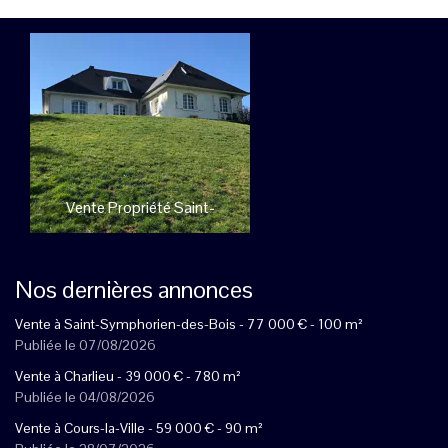
Vente
Propriété
Saint-
Symphorien-des-Bois
325 000
€
Nos dernières annonces
Vente à Saint-Symphorien-des-Bois -
77 000
€
- 100 m²
Publiée le 07/08/2026
Vente à Charlieu -
39 000
€
- 780 m²
Publiée le 04/08/2026
Vente à Cours-la-Ville -
59 000
€
- 90 m²