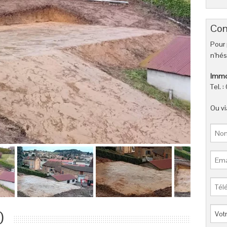
Con
Pour 
n'hés
Immob
Tel. 
Ou vi
)