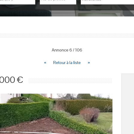
Annonce
6
/
106
«
Retour à la liste
»
 000 €