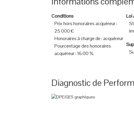
Informations complém
Conditions
Loi
Prix hors honoraires acquéreur
:
St
25 000 €
im
Honoraires à charge de
:
acquéreur
Sup
Pourcentage des honoraires
Su
acquéreur
:
16.00 %
Diagnostic de Perfor