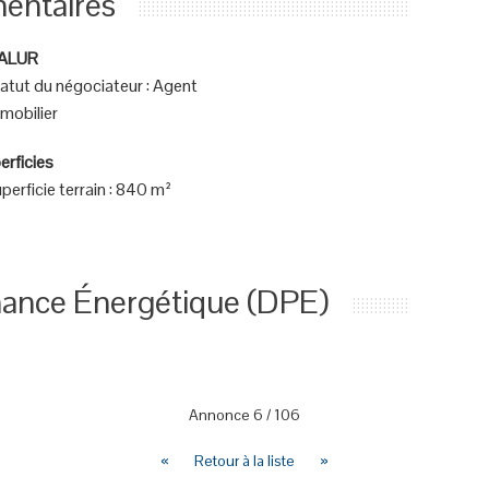
entaires
 ALUR
atut du négociateur
:
Agent
mobilier
erficies
perficie terrain
:
840 m²
mance Énergétique (DPE)
Annonce
6
/
106
«
Retour à la liste
»