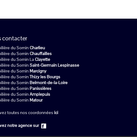
 contacter
lière du Sornin
Charlieu
lière du Sornin
Chauffailles
lière du Sornin La
Clayette
lière du Sornin
Saint-Germain Lespinasse
lière du Sornin
Marcigny
lière du Sornin
Thizy les Bourgs
lière du Sornin
Belmont-de-la-Loire
lière du Sornin
Panissières
lière du Sornin
Amplepuis
lière du Sornin
Matour
vez toutes nos coordonnées
ici
vez notre agence sur