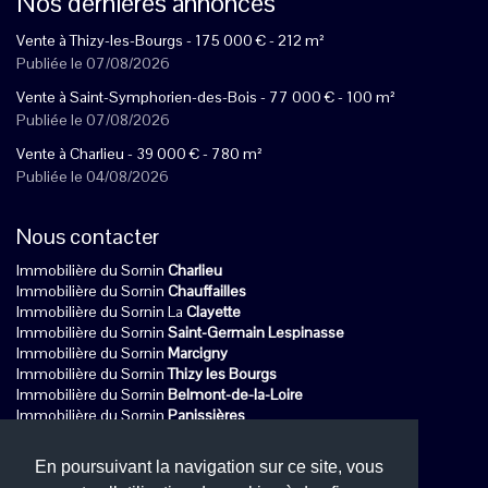
Nos dernières annonces
Vente à Thizy-les-Bourgs -
175 000
€
- 212 m²
Publiée le 07/08/2026
Vente à Saint-Symphorien-des-Bois -
77 000
€
- 100 m²
Publiée le 07/08/2026
Vente à Charlieu -
39 000
€
- 780 m²
Publiée le 04/08/2026
Nous contacter
Immobilière du Sornin
Charlieu
Immobilière du Sornin
Chauffailles
Immobilière du Sornin La
Clayette
Immobilière du Sornin
Saint-Germain Lespinasse
Immobilière du Sornin
Marcigny
Immobilière du Sornin
Thizy les Bourgs
Immobilière du Sornin
Belmont-de-la-Loire
Immobilière du Sornin
Panissières
Immobilière du Sornin
Amplepuis
Immobilière du Sornin
Matour
En poursuivant la navigation sur ce site, vous